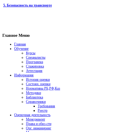
5. Безопасность на транспорте
Главное Меню
Главная
Обучение
Курсы
Специалисты
Программа
Стажировка
Аттестация
Информация
История оценки
Состоян. оценки
Нормативы РБ,РФ,Каз
Методики
Библиотека
Справочники
Требования
Реестр
Оценочная деятельность
Менеджмент
Права и обяз-сти
Орг. инжиниринг