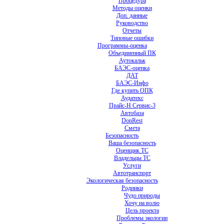
Процедура
Методы оценки
Доп. данные
Руководство
Отчеты
Типовые ошибки
Программы-оценка
Объединенный ПК
Аутокальк
БАЭС-оценка
ДАТ
БАЭС-Инфо
Где купить ОПК
Аудатекс
Прайс-Н Сервис-3
Автобаза
DonRest
Смета
Безопасность
Ваша безопасность
Оценщик ТС
Владельцы ТС
Услуги
Автотранспорт
Экологическая безопасность
Родники
Чудо природы
Хочу на волю
Цель проекта
Проблемы экологии