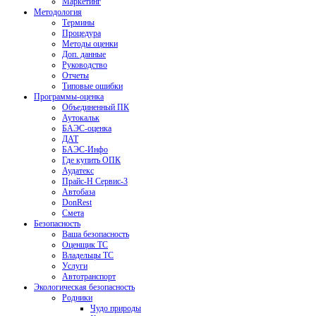
Маркетинг
Методология
Термины
Процедура
Методы оценки
Доп. данные
Руководство
Отчеты
Типовые ошибки
Программы-оценка
Объединенный ПК
Аутокальк
БАЭС-оценка
ДАТ
БАЭС-Инфо
Где купить ОПК
Аудатекс
Прайс-Н Сервис-3
Автобаза
DonRest
Смета
Безопасность
Ваша безопасность
Оценщик ТС
Владельцы ТС
Услуги
Автотранспорт
Экологическая безопасность
Родники
Чудо природы