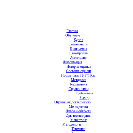
Главная
Обучение
Курсы
Специалисты
Программа
Стажировка
Аттестация
Информация
История оценки
Состоян. оценки
Нормативы РБ,РФ,Каз
Методики
Библиотека
Справочники
Требования
Реестр
Оценочная деятельность
Менеджмент
Права и обяз-сти
Орг. инжиниринг
Маркетинг
Методология
Термины