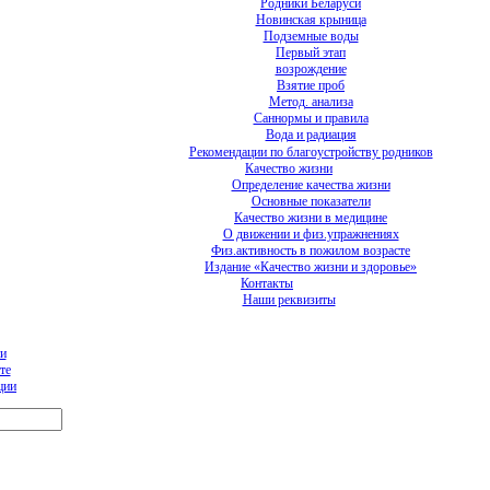
Родники Беларуси
Новинская крыница
Подземные воды
Первый этап
возрождение
Взятие проб
Метод. анализа
Саннормы и правила
Вода и радиация
Рекомендации по благоустройству родников
Качество жизни
Определение качества жизни
Основные показатели
Качество жизни в медицине
О движении и физ.упражнениях
Физ.активность в пожилом возрасте
Издание «Качество жизни и здоровье»
Контакты
Наши реквизиты
и
те
ции